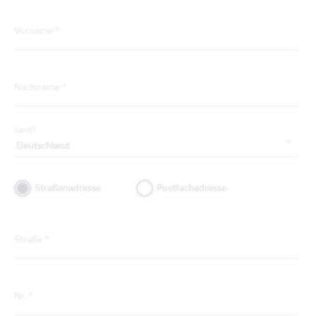
Vorname
*
Nachname
*
Land
*
Straßenadresse
Postfachadresse
Straße
*
Nr.
*