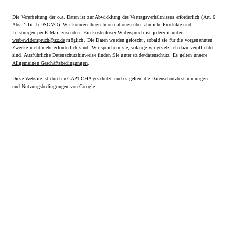
Die Verarbeitung der o.a. Daten ist zur Abwicklung des Vertragsverhältnisses erforderlich (Art. 6
Abs. 1 lit. b DSGVO). Wir können Ihnen Informationen über ähnliche Produkte und
Leistungen per E-Mail zusenden. Ein kostenloser Widerspruch ist jederzeit unter
werbewiderspruch@sz.de
möglich. Die Daten werden gelöscht, sobald sie für die vorgenannten
Zwecke nicht mehr erforderlich sind. Wir speichern sie, solange wir gesetzlich dazu verpflichtet
sind. Ausführliche Datenschutzhinweise finden Sie unter
sz.de/datenschutz
. Es gelten unsere
Allgemeinen Geschäftsbedingungen
.
Diese Website ist durch reCAPTCHA geschützt und es gelten die
Datenschutzbestimmungen
und
Nutzungsbedingungen
von Google.