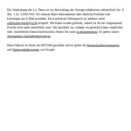
Die Verarbeitung der o.a. Daten ist zur Abwicklung des Vertragsverhältnisses erforderlich (Art. 6
Abs. 1 lit. b DSGVO). Wir können Ihnen Informationen über ähnliche Produkte und
Leistungen per E-Mail zusenden. Ein kostenloser Widerspruch ist jederzeit unter
werbewiderspruch@sz.de
möglich. Die Daten werden gelöscht, sobald sie für die vorgenannten
Zwecke nicht mehr erforderlich sind. Wir speichern sie, solange wir gesetzlich dazu verpflichtet
sind. Ausführliche Datenschutzhinweise finden Sie unter
sz.de/datenschutz
. Es gelten unsere
Allgemeinen Geschäftsbedingungen
.
Diese Website ist durch reCAPTCHA geschützt und es gelten die
Datenschutzbestimmungen
und
Nutzungsbedingungen
von Google.